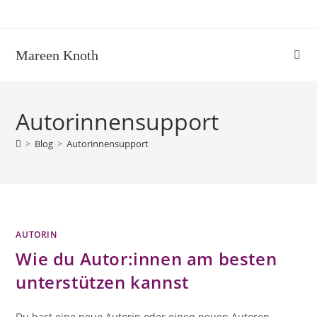
Zum
Inhalt
springen
Mareen Knoth
Autorinnensupport
>
Blog
>
Autorinnensupport
AUTORIN
Wie du Autor:innen am besten
unterstützen kannst
Du hast eine neue Autorin oder einen neuen Autoren