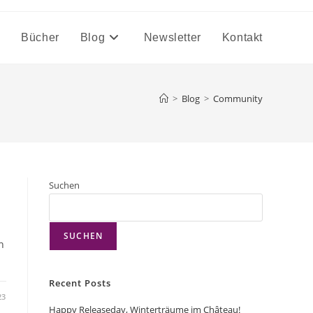
n
Bücher
Blog
Newsletter
Kontakt
>
Blog
>
Community
Suchen
SUCHEN
n
Recent Posts
23
Happy Releaseday, Winterträume im Château!