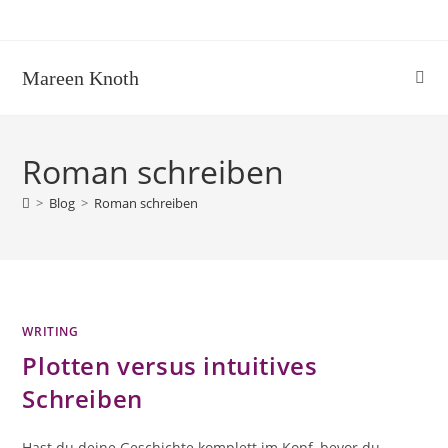
Zum
Inhalt
springen
Mareen Knoth
Roman schreiben
>
Blog
>
Roman schreiben
WRITING
Plotten versus intuitives
Schreiben
Hast du deine Geschichte komplett im Kopf, bevor du