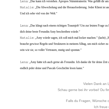
𝙻𝚎𝚗𝚊: „Das kann ich verstehen. Apropos Stimmtrainerin: Was gefällt dir a
𝙽𝚊𝚝𝚊𝚕𝚒𝚎: „Die Abwechslung und die Herausforderung. Jeder Klient ist a
Und ich sehe viel von der Welt.“
𝙻𝚎𝚗𝚊: „Das klingt nach einem richtigen Traumjob! Um zur letzten Frage 
dich deine beste Freundin Amy beschreiben würde.“
𝙽𝚊𝚝𝚊𝚕𝚒𝚎: „Amy würde sagen, ich soll mich mal locker machen.“ (lacht) „Si
brauche gewisse Regeln und Strukturen in meinem Alltag, um mich sicher zu
sein wie sie, so voller Vertrauen, mutig und spontan.“
𝙻𝚎𝚗𝚊: „Amy hätte ich auch gerne als Freundin. Ich danke dir für deine Ze
endlich jeder deine und Pascals Geschichte lesen kann.“
Vielen Dank an Le
Schau gerne bei ihr vorbei! Du f
Falls du Fragen, Wünsche o
Ich freue