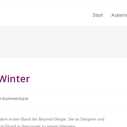
Start
Autori
 Winter
0 Kommentare
 dem ersten Band der Beyond-Dilogie. Sie ist Sängerin und
scal Girard in Vancouver zu einem Interview.