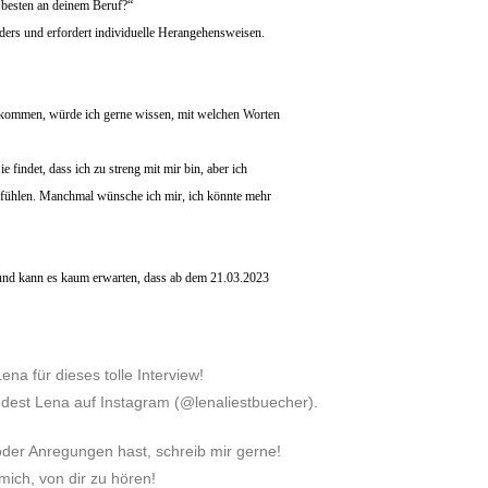
m besten an deinem Beruf?“
nders und erfordert individuelle Herangehensweisen.
zu kommen, würde ich gerne wissen, mit welchen Worten
e findet, dass ich zu streng mit mir bin, aber ich
 fühlen. Manchmal wünsche ich mir, ich könnte mehr
it und kann es kaum erwarten, dass ab dem 21.03.2023
na für dieses tolle Interview!
indest Lena auf Instagram (@lenaliestbuecher).
der Anregungen hast, schreib mir gerne!
 mich, von dir zu hören!