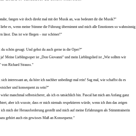
Natalie, fangen wir doch direkt mal mit der Musik an, was bedeutet dir die Musik?“
„Ich liebe es, wenn meine Stimme die Führung übernimmt und mich alle Emotionen so wahnsinnig
en lässt. Das ist wie fliegen – nur schöner!“
st du schön gesagt. Und gehst du auch gerne in die Oper?“
Oh ja! Meine Lieblingsoper ist „Don Giovanni“ und mein Lieblingslied ist „Wie sollten wir
“ von Richard Strauss.“
rt sich interessant an, da höre ich nachher unbedingt mal rein! Sag mal, wie schaffst du es
lbstsicher und konsequent zu sein?“
Ich wirke manchmal selbstsicherer, als ich es tatsächlich bin. Pascal hat mich am Anfang ganz
tert, aber ich wusste, dass er mich niemals respektieren würde, wenn ich ihm das zeigen
 ich mich der Herausforderung gestellt und mich auf meine Erfahrungen als Stimmtrainerin
dazu gehört auch ein gewisses Maß an Konsequenz.“