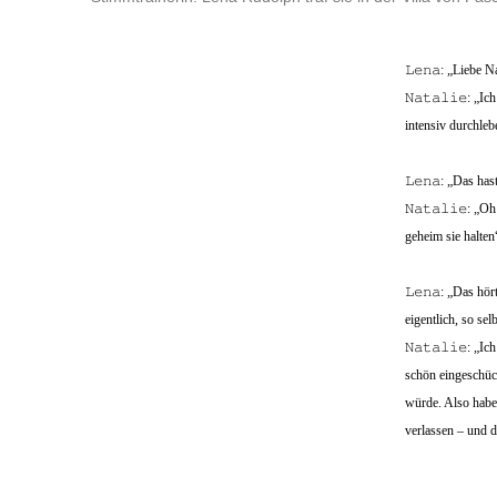
𝙻𝚎𝚗𝚊: „Liebe 
𝙽𝚊𝚝𝚊𝚕𝚒𝚎: 
intensiv durchleb
𝙻𝚎𝚗𝚊: „Das ha
𝙽𝚊𝚝𝚊𝚕𝚒𝚎: „
geheim sie halten
𝙻𝚎𝚗𝚊: „Das hö
eigentlich, so se
𝙽𝚊𝚝𝚊𝚕𝚒𝚎: „
schön eingeschüch
würde. Also habe
verlassen – und 