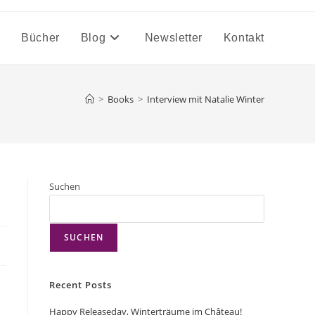
n
Bücher
Blog
Newsletter
Kontakt
>
Books
>
Interview mit Natalie Winter
Suchen
SUCHEN
Recent Posts
Happy Releaseday, Winterträume im Château!