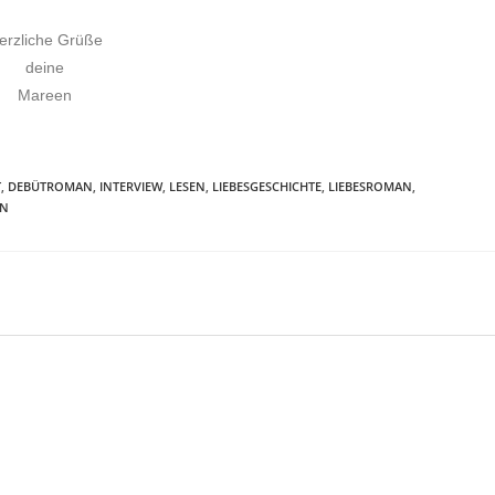
erzliche Grüße
deine
Mareen
T
,
DEBÜTROMAN
,
INTERVIEW
,
LESEN
,
LIEBESGESCHICHTE
,
LIEBESROMAN
,
EN